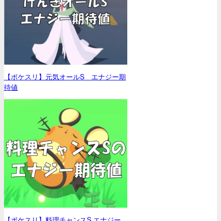
【ポケスリ】元気オールS エナジー期
待値
【ポケスリ】料理チャンスS エナジー