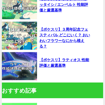
ッタイシ / エンペルト 性能評
価と厳選基準
【ポケスリ】３周年記念フェ
スティバル どこにいく？ おい
わいフラワーなにから植え
る？
【ポケスリ】ラティオス 性能
評価と厳選基準
おすすめ記事