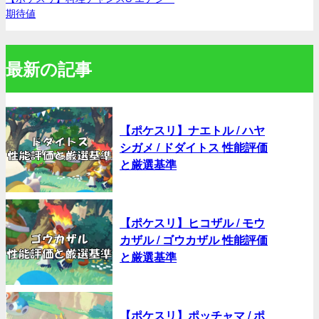
期待値
最新の記事
【ポケスリ】ナエトル / ハヤ
シガメ / ドダイトス 性能評価
と厳選基準
【ポケスリ】ヒコザル / モウ
カザル / ゴウカザル 性能評価
と厳選基準
【ポケスリ】ポッチャマ / ポ