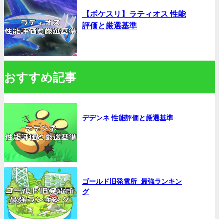
【ポケスリ】ラティオス 性能
評価と厳選基準
おすすめ記事
デデンネ 性能評価と厳選基準
ゴールド旧発電所_最強ランキン
グ