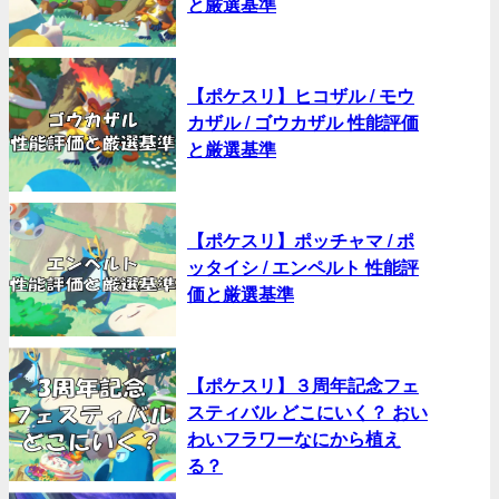
と厳選基準
【ポケスリ】ヒコザル / モウ
カザル / ゴウカザル 性能評価
と厳選基準
【ポケスリ】ポッチャマ / ポ
ッタイシ / エンペルト 性能評
価と厳選基準
【ポケスリ】３周年記念フェ
スティバル どこにいく？ おい
わいフラワーなにから植え
る？