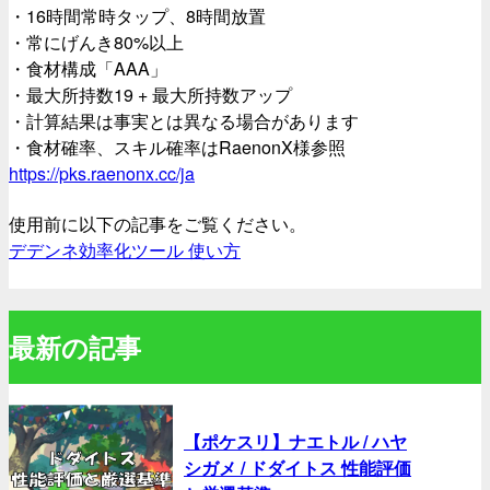
・16時間常時タップ、8時間放置
・常にげんき80%以上
・食材構成「AAA」
・最大所持数19 + 最大所持数アップ
・計算結果は事実とは異なる場合があります
・食材確率、スキル確率はRaenonX様参照
https://pks.raenonx.cc/ja
使用前に以下の記事をご覧ください。
デデンネ効率化ツール 使い方
最新の記事
【ポケスリ】ナエトル / ハヤ
シガメ / ドダイトス 性能評価