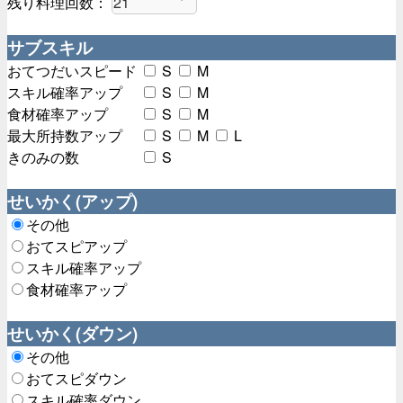
残り料理回数：
サブスキル
おてつだいスピード
S
M
スキル確率アップ
S
M
食材確率アップ
S
M
最大所持数アップ
S
M
L
きのみの数
S
せいかく(アップ)
その他
おてスピアップ
スキル確率アップ
食材確率アップ
せいかく(ダウン)
その他
おてスピダウン
スキル確率ダウン