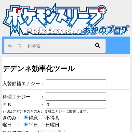
search
デデンネ効率化ツール
入替候補エナジー：
料理エナジー ：
ＦＢ ：
※FBはデデンネのきのみと食材エナジーに影響します。
きのみ：
得意
不得意
曜日 ：
平日
日曜日