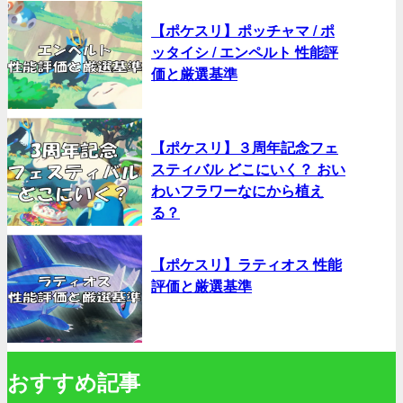
【ポケスリ】ポッチャマ / ポ
ッタイシ / エンペルト 性能評
価と厳選基準
【ポケスリ】３周年記念フェ
スティバル どこにいく？ おい
わいフラワーなにから植え
る？
【ポケスリ】ラティオス 性能
評価と厳選基準
おすすめ記事