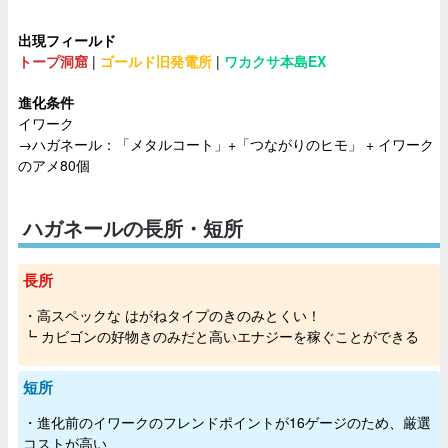
出現フィールド
トープ洞窟
|
ゴールド旧発電所
|
ワカクサ本島
EX
進化条件
イワーク
→ハガネール：「メタルコート」+「つながりのヒモ」 + イワーク
のアメ80個
ハガネールの長所・短所
長所
・高スペックな はがねタイプのきのみとくい！
┗ カビゴンの好物きのみだと高いエナジーを稼ぐことができる
短所
・進化前のイワークのフレンドポイントが16ゲージのため、厳選
コストが高い