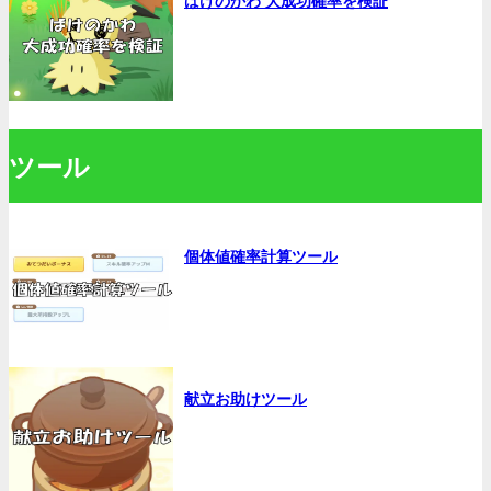
ばけのかわ 大成功確率を検証
ツール
個体値確率計算ツール
献立お助けツール