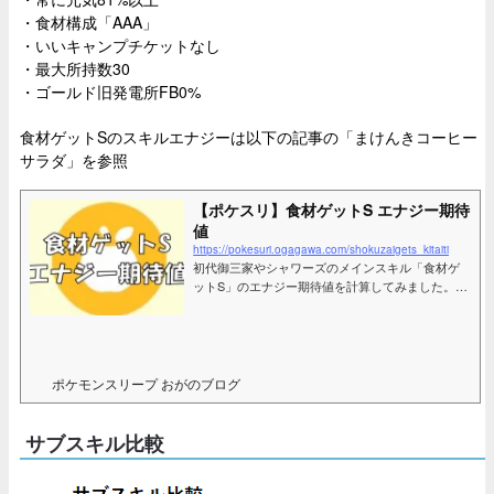
・食材構成「AAA」
・いいキャンプチケットなし
・最大所持数30
・ゴールド旧発電所FB0%
食材ゲットSのスキルエナジーは以下の記事の「まけんきコーヒー
サラダ」を参照
【ポケスリ】食材ゲットS エナジー期待
値
https://pokesuri.ogagawa.com/shokuzaigets_kitaiti
初代御三家やシャワーズのメインスキル「食材ゲ
ットS」のエナジー期待値を計算してみました。レ
シピボーナス等を考慮して計算してみたので参考
になれば幸いです。また、将来性についても考察
しています。
ポケモンスリープ おがのブログ
サブスキル比較