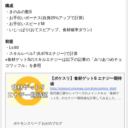
構成
・きのみの数S
・お手伝いボーナス(自身25%アップで計算)
・お手伝いスピードM
・いじっぱり(おてスピアップ、食材確率ダウン)
前提
・Lv.60
・スキルレベル7 (6,679エナジー)で計算
※食材ゲットSのスキルエナジーは以下の記事の「みつあつめチョ
コワッフル」を参照
【ポケスリ】食材ゲットS エナジー期待
値
https://pokesuri.ogagawa.com/shokuzaigets_kitaiti
初代御三家やシャワーズのメインスキル「食材ゲ
ットS」のエナジー期待値を計算してみました。レ
シピボーナス等を考慮して計算してみたので参考
になれば幸いです。また、将来性についても考察
しています。
ポケモンスリープ おがのブログ