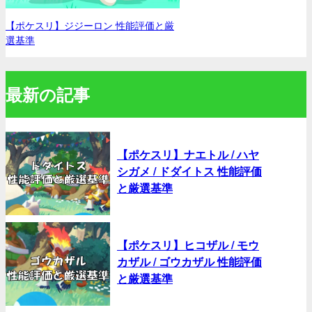
【ポケスリ】ジジーロン 性能評価と厳
選基準
最新の記事
【ポケスリ】ナエトル / ハヤ
シガメ / ドダイトス 性能評価
と厳選基準
【ポケスリ】ヒコザル / モウ
カザル / ゴウカザル 性能評価
と厳選基準